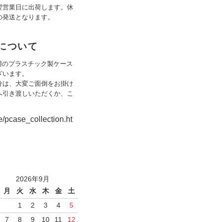
翌営業日に出荷します。休
の発送となります。
姿について
専用のプラスチック製ケース
ざいます。
分は、大変ご面倒をお掛け
へ引き渡しいただくか、こ
e/pcase_collection.ht
2026年9月
月
火
水
木
金
土
1
2
3
4
5
7
8
9
10
11
12