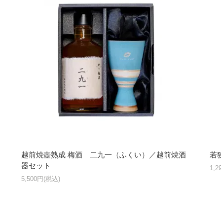
越前焼壺熟成 梅酒 二九一（ふくい）／越前焼酒
若
器セット
1,
5,500円(税込)