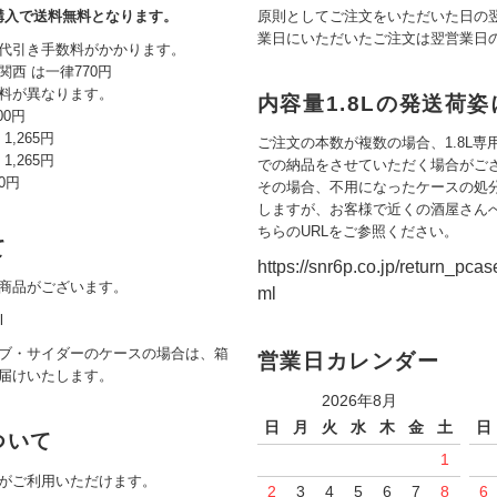
ご購入で送料無料となります。
原則としてご注文をいただいた日の
業日にいただいたご注文は翌営業日
代引き手数料がかかります。
西 は一律770円
料が異なります。
内容量1.8Lの発送荷
00円
,265円
ご注文の本数が複数の場合、1.8L
,265円
での納品をさせていただく場合がご
80円
その場合、不用になったケースの処
しますが、お客様で近くの酒屋さん
ちらのURLをご参照ください。
て
https://snr6p.co.jp/return_pcas
商品がございます。
ml
l
ブ・サイダーのケースの場合は、箱
営業日カレンダー
届けいたします。
2026年8月
日
月
火
水
木
金
土
日
ついて
1
がご利用いただけます。
2
3
4
5
6
7
8
6