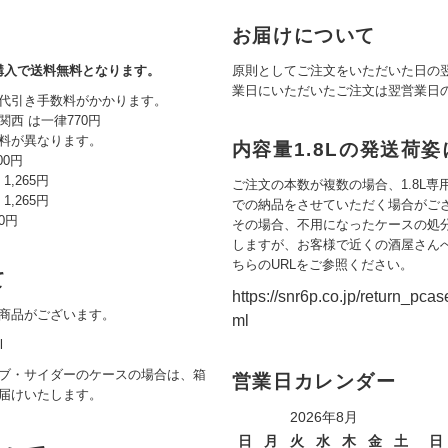
お届けについて
ご購入で送料無料となります。
原則としてご注文をいただいた日の
業日にいただいたご注文は翌営業日
代引き手数料がかかります。
西 は一律770円
料が異なります。
内容量1.8Lの発送荷
00円
,265円
ご注文の本数が複数の場合、1.8L
,265円
での納品をさせていただく場合がご
80円
その場合、不用になったケースの処
しますが、お客様で近くの酒屋さん
ちらのURLをご参照ください。
て
https://snr6p.co.jp/return_pcas
商品がございます。
ml
l
ブ・サイダーのケースの場合は、箱
営業日カレンダー
届けいたします。
2026年8月
日
月
火
水
木
金
土
日