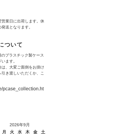
翌営業日に出荷します。休
の発送となります。
姿について
専用のプラスチック製ケース
ざいます。
分は、大変ご面倒をお掛け
へ引き渡しいただくか、こ
e/pcase_collection.ht
2026年9月
月
火
水
木
金
土