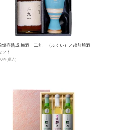
前焼壺熟成 梅酒 二九一（ふくい）／越前焼酒
セット
500円(税込)