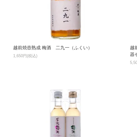
越前焼壺熟成 梅酒 二九一（ふくい）
越
器
1,650円(税込)
5,